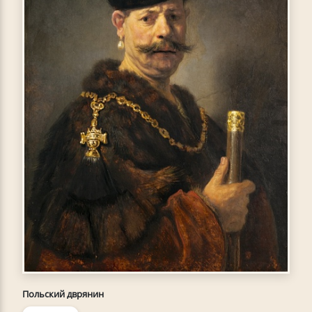
Польский дврянин