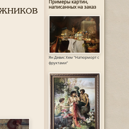
Примеры картин,
ожников
написанных на заказ
Ян Девис Хем "Натюрморт с
фруктами"