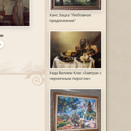
Ханс Зацка "Любовное
предложение"
ни
Ь
Хеда Виллем Клас «Завтрак с
черничным пирогом»