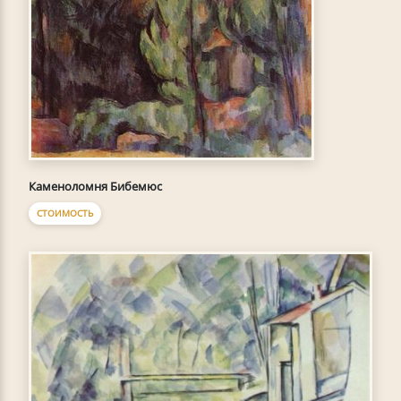
Каменоломня Бибемюс
СТОИМОСТЬ