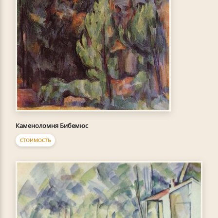
Каменоломня Бибемюс
СТОИМОСТЬ