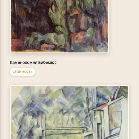
Каменоломня Бибемюс
СТОИМОСТЬ