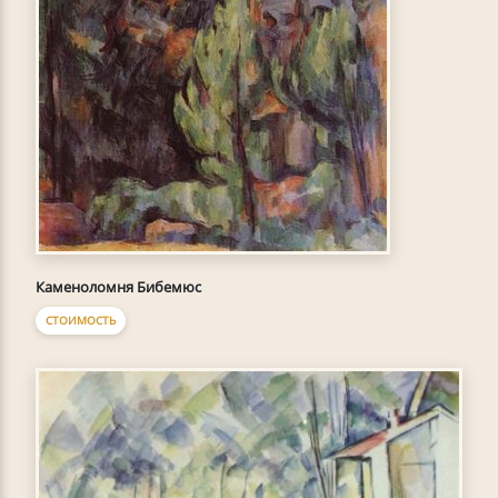
Каменоломня Бибемюс
СТОИМОСТЬ