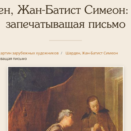
н, Жан-Батист Симеон:
запечатыващая письмо
картин зарубежных художников
Шарден, Жан-Батист Симеон
ыващая письмо