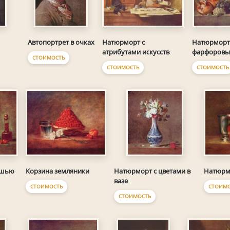
Автопортрет в очках
Натюрморт с
Натюрморт
атрибутами искусств
фарфоровы
СТОИМОСТЬ
СТОИМОСТЬ
СТОИМОСТЬ
ошью
Корзина земляники
Натюрм
Натюрморт с цветами в
вазе
СТОИМОСТЬ
СТОИМО
СТОИМОСТЬ