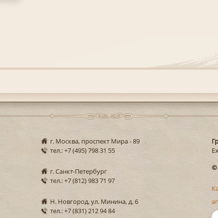
г. Москва, проспект Мира - 89
Г
тел.: +7 (495) 798 31 55
Еж
©
г. Санкт-Петербург
тел.: +7 (812) 983 71 97
К
Н. Новгород, ул. Минина, д. 6
ar
тел.: +7 (831) 212 94 84