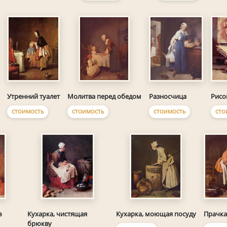
Утренний туалет
Разносчица
Молитва перед обедом
Рисо
СТОИМОСТЬ
СТОИМОСТЬ
СТОИМОСТЬ
СТО
Прачка
в
Кухарка, чистящая
Кухарка, моющая посуду
брюкву