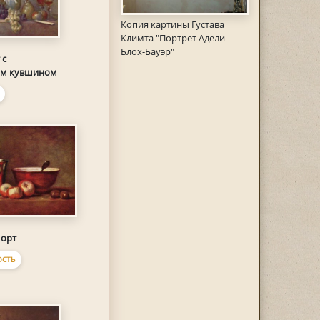
Копия картины Густава
Климта "Портрет Адели
Блох-Бауэр"
 с
м кувшином
орт
СТЬ