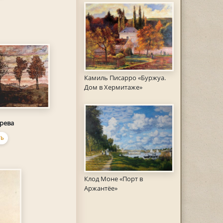
Камиль Писарро «Буржуа.
Дом в Хермитаже»
рева
Ь
Клод Моне «Порт в
Аржантёе»