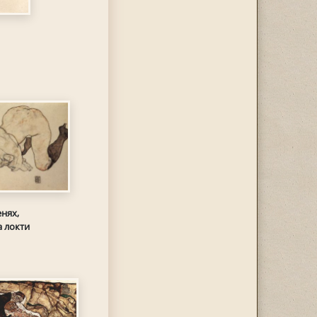
нях,
 локти