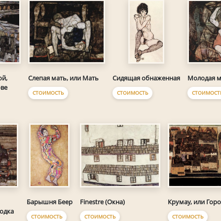
ой,
Слепая мать, или Мать
Молодая м
Сидящая обнаженная
ове
СТОИМОСТЬ
СТОИМОСТ
СТОИМОСТЬ
Finestre (Окна)
Крумау, или Горо
Барышня Беер
бодка
СТОИМОСТЬ
СТОИМОСТЬ
СТОИМОСТЬ