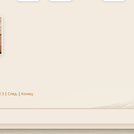
2
3
|
След.
|
Конец