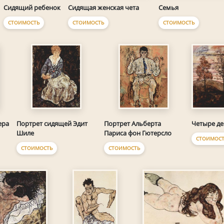
Семья
Сидящий ребенок
Сидящая женская чета
СТОИМОСТЬ
СТОИМОСТЬ
СТОИМОСТЬ
Четыре де
ера
Портрет сидящей Эдит
Портрет Альберта
Шиле
Париса фон Гютерсло
СТОИМОСТ
СТОИМОСТЬ
СТОИМОСТЬ