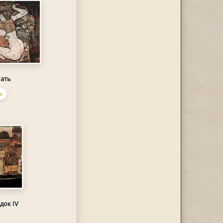
ать
Ь
док IV