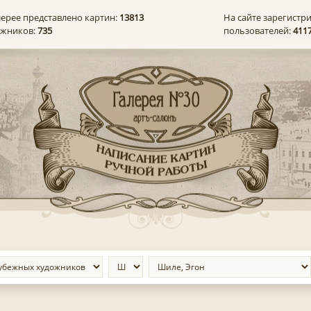
лерее представлено картин:
13813
На сайте зарегистр
ожников:
735
пользователей:
411