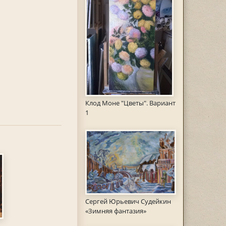
Клод Моне "Цветы". Вариант
1
Сергей Юрьевич Судейкин
«Зимняя фантазия»