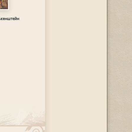
ькенштейн