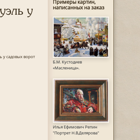
Примеры картин,
уэль у
написанных на заказ
ь у садовых ворот
Б.М. Кустодиев
«Масленица».
Илья Ефимович Репин
"Портрет Н.В.Делярова"