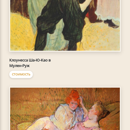
Клоунесса Ша-Ю-Као в
Мулен-Руж
СТОИМОСТЬ