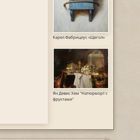
Карел Фабрициус «Щегол»
Ян Девис Хем "Натюрморт с
фруктами"