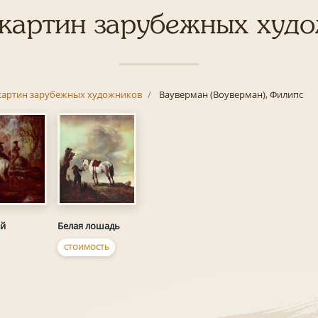
картин зарубежных худ
картин зарубежных художников
Вауверман (Воуверман), Филипс
Белая лошадь
ой
СТОИМОСТЬ