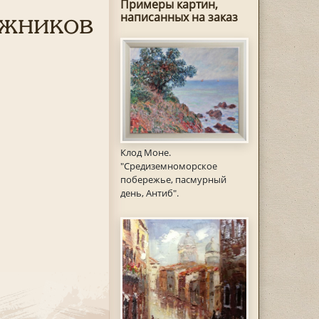
Примеры картин,
ожников
написанных на заказ
Клод Моне.
"Средиземноморское
побережье, пасмурный
день, Антиб".