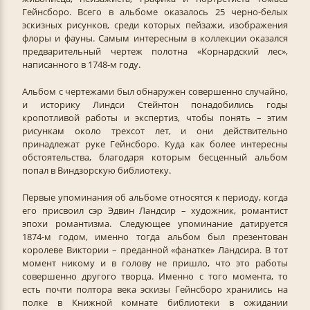
Гейнсборо. Всего в альбоме оказалось 25 черно-белых
эскизных рисунков, среди которых пейзажи, изображения
флоры и фауны. Самым интересным в коллекции оказался
предварительный чертеж полотна «Корнардский лес»,
написанного в 1748-м году.
Альбом с чертежами был обнаружен совершенно случайно,
и историку Линдси Стейнтон понадобились годы
кропотливой работы и экспертиз, чтобы понять – этим
рисункам около трехсот лет, и они действительно
принадлежат руке Гейнсборо. Куда как более интересны
обстоятельства, благодаря которым бесценный альбом
попал в Виндзорскую библиотеку.
Первые упоминания об альбоме относятся к периоду, когда
его присвоил сэр Эдвин Ландсир – художник, романтист
эпохи романтизма. Следующее упоминание датируется
1874-м годом, именно тогда альбом был презентован
королеве Виктории – преданной «фанатке» Ландсира. В тот
момент никому и в голову не пришло, что это работы
совершенно другого творца. Именно с того момента, то
есть почти полтора века эскизы Гейнсборо хранились на
полке в Книжной комнате библиотеки в ожидании