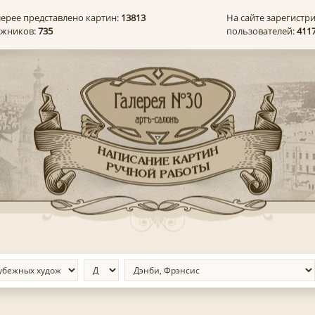
лерее представлено картин:
13813
На сайте зарегистр
ожников:
735
пользователей:
411