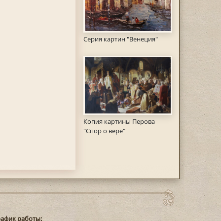
Серия картин "Венеция"
Копия картины Перова
"Спор о вере"
рафик работы: