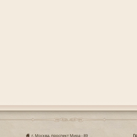
г. Москва, проспект Мира - 89
Г