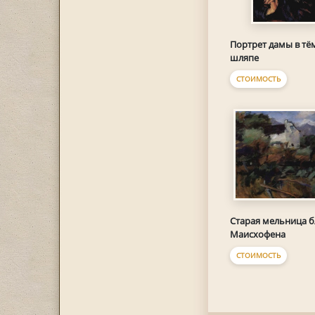
Портрет дамы в тё
шляпе
СТОИМОСТЬ
Старая мельница б
Маисхофена
СТОИМОСТЬ