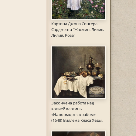
Картина Джона Сингера
Сарджента "Жасмин, Лилия,
Лилия, Роза"
Закончена работа над
копией картины
«Натюрморт с крабом»
(1648) Виллема Класа Хеды.