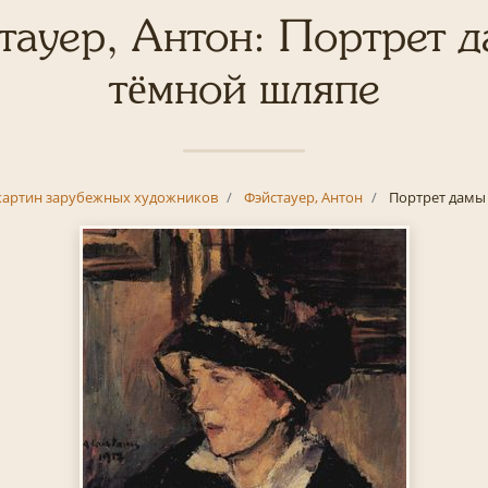
тауер, Антон: Портрет д
тёмной шляпе
картин зарубежных художников
Фэйстауер, Антон
Портрет дамы