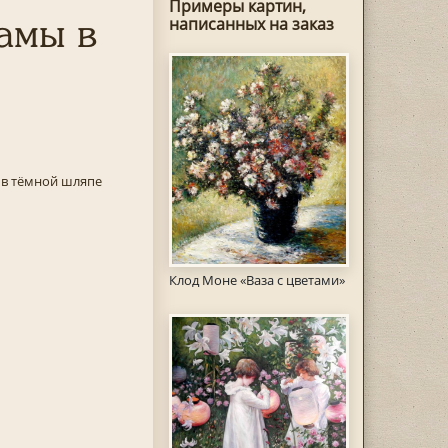
Примеры картин,
амы в
написанных на заказ
 в тёмной шляпе
Клод Моне «Ваза с цветами»