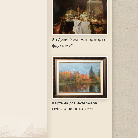
Ян Девис Хем "Натюрморт с
фруктами"
Картина для интерьера.
Пейзаж по фото. Осень