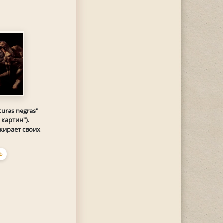
turas negras"
картин").
жирает своих
Ь