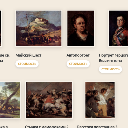
Майский шест
Автопортрет
е св.
Портрет герцог
сы
Веллингтона
СТОИМОСТЬ
СТОИМОСТЬ
СТОИМОСТЬ
ха в
Стычка с мамелюками 2
Расстрел повстанцев 3