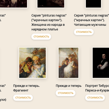
ras"
Серия "pinturas negras"
Серия "pinturas negras
.
("мрачных картин").
("мрачных картин").
Женщина из народа в
Читающие мужчины
нарядном платье
СТОИМОСТЬ
СТОИМОСТЬ
ras"
Прежде и теперь.
Прежде и теперь
Портрет Тибур
.
Фрагмент
Переса-и-Куэрв
СТОИМОСТЬ
СТОИМОСТЬ
СТОИМОСТЬ
ухи)