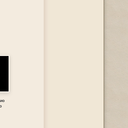
"
сио
о