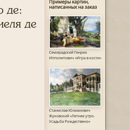
Примеры картин,
 де:
написанных на заказ
иеля де
Семирадский Генрих
Ипполитович «Игра в кости»
Станислав Юлианович
Жуковский «Летнее утро.
Усадьба Рождествено»