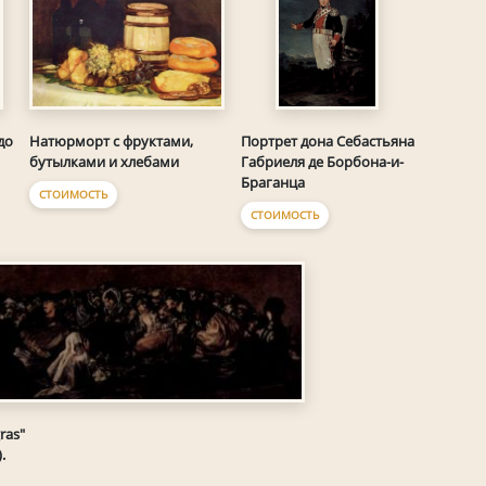
Натюрморт с фруктами,
до
Портрет дона Себастьяна
бутылками и хлебами
Габриеля де Борбона-и-
Браганца
СТОИМОСТЬ
СТОИМОСТЬ
ras"
.