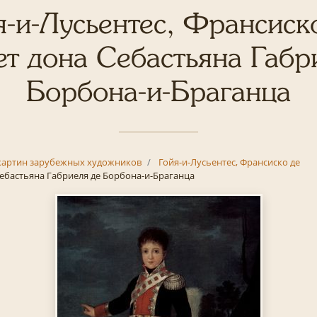
я-и-Лусьентес, Франсиско
т дона Себастьяна Габр
Борбона-и-Браганца
картин зарубежных художников
Гойя-и-Лусьентес, Франсиско де
ебастьяна Габриеля де Борбона-и-Браганца