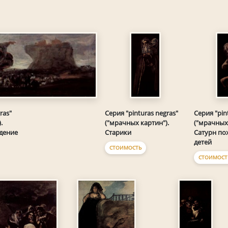
ras"
Серия "pinturas negras"
Серия "pin
.
("мрачных картин").
("мрачных 
дение
Старики
Сатурн по
детей
СТОИМОСТЬ
СТОИМОСТ