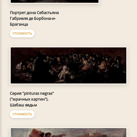
Портрет дона Себастьяна
Габриеля де Борбона-и-
Браганца
СТОИМОСТЬ
Серия "pinturas negras"
("мрачных картин").
Шабаш ведьм
СТОИМОСТЬ