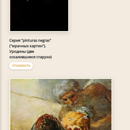
Серия "pinturas negras"
("мрачных картин").
Уродины (две
оскалившиеся старухи)
СТОИМОСТЬ