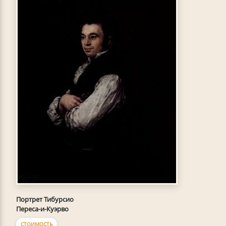
Портрет Тибурсио
Переса-и-Куэрво
СТОИМОСТЬ