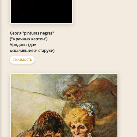
Серия "pinturas negras"
("мрачных картин").
Уродины (две
оскалившиеся старухи)
СТОИМОСТЬ