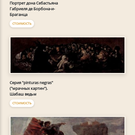
Портрет дона Себастьяна
Габриеля де Борбона-и-
Браганца
СТОИМОСТЬ
Серия "pinturas negras"
("мрачных картин").
Шабаш ведьм
СТОИМОСТЬ