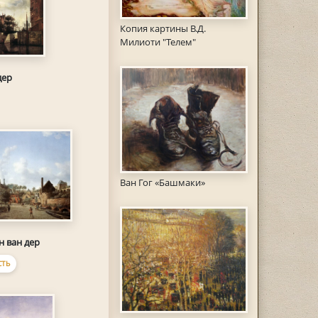
Копия картины В.Д.
Милиоти "Телем"
дер
Ван Гог «Башмаки»
н ван дер
ТЬ