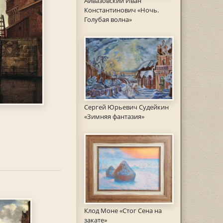
Айвазовский Иван
Константинович «Ночь.
Голубая волна»
Сергей Юрьевич Судейкин
«Зимняя фантазия»
Клод Моне «Стог Сена на
закате»