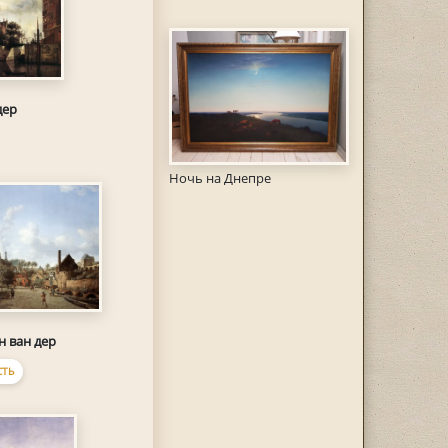
дер
Ночь на Днепре
н ван дер
ТЬ