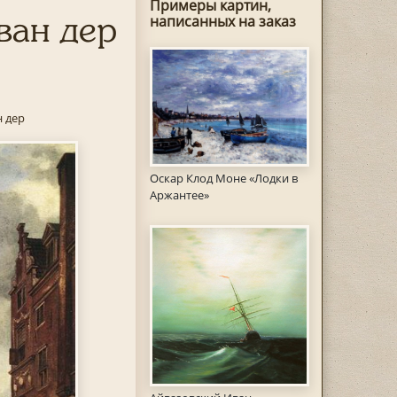
Примеры картин,
ван дер
написанных на заказ
н дер
Оскар Клод Моне «Лодки в
Аржантее»