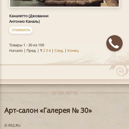
Каналетто (Джованни
Антонио Каналь)
СТОИМОСТЬ
Товары 1 - 30 из 109
Начало | Пред. |
1
2
3
4
|
След.
|
Конец
Арт-салон «Галерея № 30»
© R52.RU