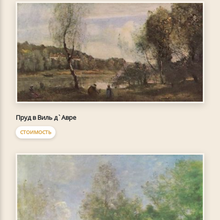
Пруд в Виль д`Авре
СТОИМОСТЬ