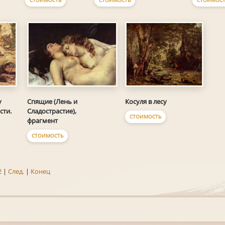
Спящие (Лень и
Косуля в лесу
у
Сладострастие),
сти.
СТОИМОСТЬ
фрагмент
СТОИМОСТЬ
2
|
След.
|
Конец