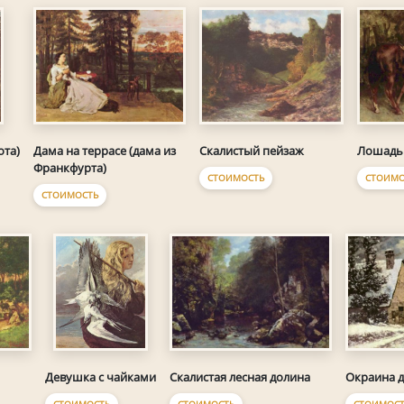
Дама на террасе (дама из
Скалистый пейзаж
Лошадь 
ота)
Франкфурта)
СТОИМОСТЬ
СТОИМО
СТОИМОСТЬ
Скалистая лесная долина
Окраина 
Девушка с чайками
СТОИМОСТЬ
СТОИМОС
СТОИМОСТЬ