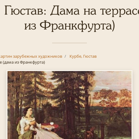
 Гюстав: Дама на террас
из Франкфурта)
картин зарубежных художников
Курбе, Гюстав
е (дама из Франкфурта)