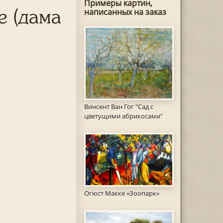
Примеры картин,
е (дама
написанных на заказ
Винсент Ван Гог "Сад с
цветущими абрикосами"
Огюст Макке «Зоопарк»