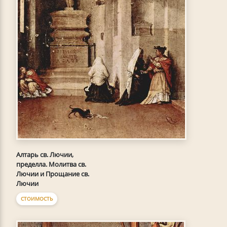
Алтарь св. Лючии,
пределла. Молитва св.
Лючии и Прощание св.
Лючии
СТОИМОСТЬ