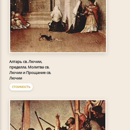
Алтарь св. Лючии,
пределла. Молитва св.
Лючии и Прощание св.
Лючии
СТОИМОСТЬ