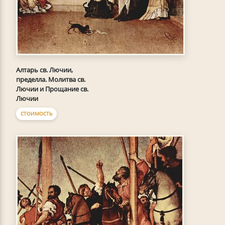
Алтарь св. Лючии,
пределла. Молитва св.
Лючии и Прощание св.
Лючии
СТОИМОСТЬ