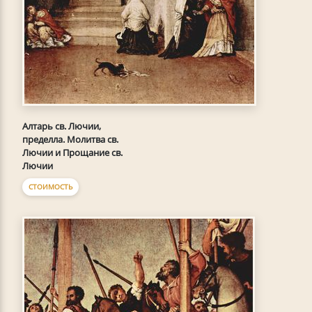
Алтарь св. Лючии,
пределла. Молитва св.
Лючии и Прощание св.
Лючии
СТОИМОСТЬ