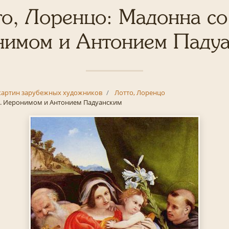
о, Лоренцо: Мадонна со
имом и Антонием Паду
картин зарубежных художников
Лотто, Лоренцо
в. Иеронимом и Антонием Падуанским