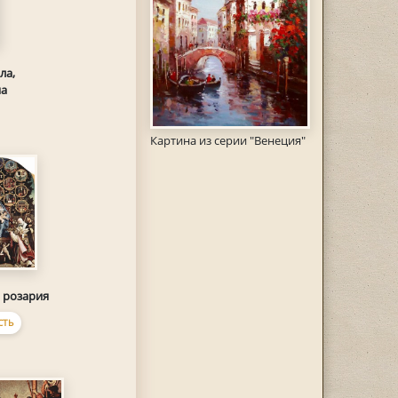
ла,
иа
Картина из серии "Венеция"
 розария
СТЬ