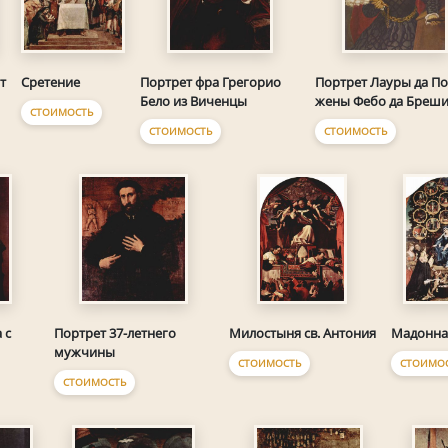
Сретение
т
Портрет фра Грегорио
Портрет Лауры да По
Бело из Виченцы
жены Фебо да Бреш
СТОИМОСТЬ
СТОИМОСТЬ
СТОИМОСТЬ
 с
Портрет 37-летнего
Милостыня св. Антония
Мадонна
мужчины
СТОИМОСТЬ
СТОИМО
СТОИМОСТЬ