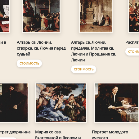
и в
Алтарь св. Лючии,
Алтарь св. Лючии,
Распят
створка. св. Лючия перед
пределла. Молитва св.
СТОИМ
судьей
Лючии и Прощание св.
Лючии
СТОИМОСТЬ
СТОИМОСТЬ
Мария со свв.
трет дворянина
Портрет молодого
Екатериной и Яковом и
ученого