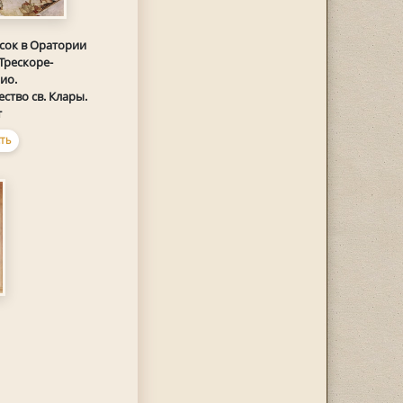
сок в Оратории
Трескоре-
ио.
ство св. Клары.
т
ТЬ