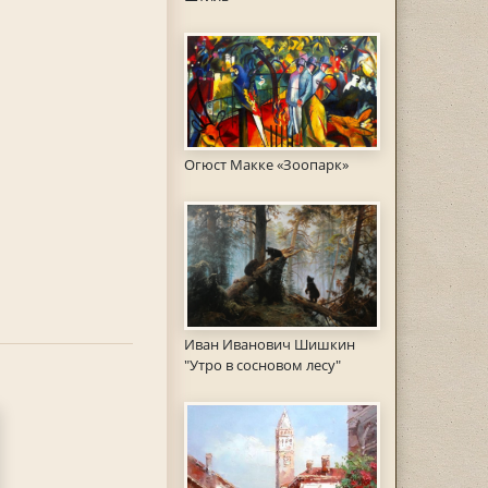
Огюст Макке «Зоопарк»
Иван Иванович Шишкин
"Утро в сосновом лесу"