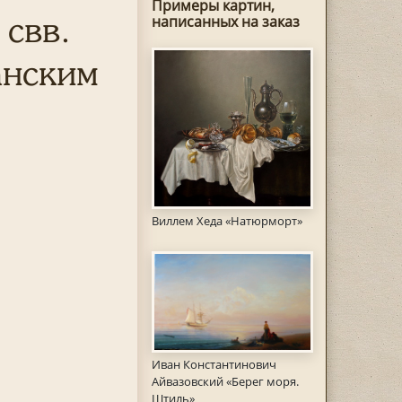
Примеры картин,
 свв.
написанных на заказ
анским
Виллем Хеда «Натюрморт»
Иван Константинович
Айвазовский «Берег моря.
Штиль»