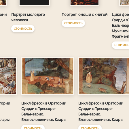
дони
Портрет молодого
Портрет юноши с книгой
Цикл фре
человека
Суарди в 
СТОИМОСТЬ
Бальнеар
СТОИМОСТЬ
Мучениче
Фрагмен
СТОИМОС
тории
Цикл фресок в Оратории
Цикл фресок в Оратории
Суарди в Трескоре-
Суарди в Трескоре-
Бальнеарио.
Бальнеарио.
Клары
Благословение св. Клары
Благословение св. Клары
СТОИМОСТЬ
СТОИМОСТЬ