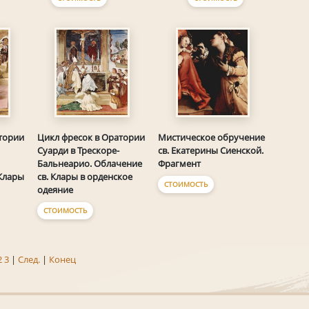
тории
Цикл фресок в Оратории
Мистическое обручение
Суарди в Трескоре-
св. Екатерины Сиенской.
Бальнеарио. Облачение
Фрагмент
 Клары
св. Клары в орденское
СТОИМОСТЬ
одеяние
СТОИМОСТЬ
2
3
|
След.
|
Конец