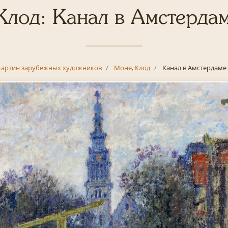
Клод: Канал в Амстерда
картин зарубежных художников
Моне, Клод
Канал в Амстердаме