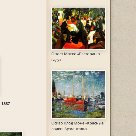
Огюст Макке «Ресторан в
саду»
 1887
Оскар Клод Моне «Красные
лодки. Аржанталь»