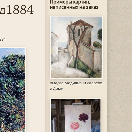
Примеры картин,
од1884
написанных на заказ
884
Амадео Модильяни «Дерево
и Дом»