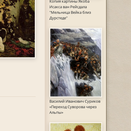
Копия картины Якоба
Исакса ван Рейсдала
"Мельница Вейка близ
Дурстеде"
Василий Иванович Суриков
«Переход Суворова через
Альпы»