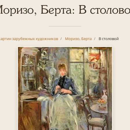
оризо, Берта: В столов
картин зарубежных художников
Моризо, Берта
В столовой