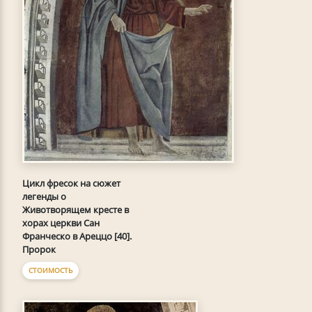
Цикл фресок на сюжет
легенды о
Животворящем кресте в
хорах церкви Сан
Франческо в Ареццо [40].
Пророк
СТОИМОСТЬ