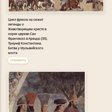
Цикл фресок на сюжет
легенды о
Животворящем кресте в
хорах церкви Сан
Франческо в Ареццо [35].
Триумф Константина.
Битва у Мульвийского
моста
СТОИМОСТЬ