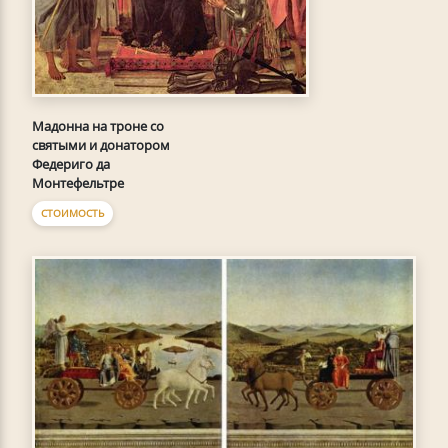
Мадонна на троне со
святыми и донатором
Федериго да
Монтефельтре
СТОИМОСТЬ