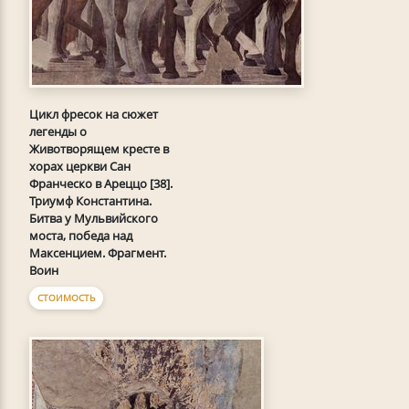
Цикл фресок на сюжет
легенды о
Животворящем кресте в
хорах церкви Сан
Франческо в Ареццо [38].
Триумф Константина.
Битва у Мульвийского
моста, победа над
Максенцием. Фрагмент.
Воин
СТОИМОСТЬ