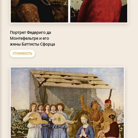
Портрет Федериго да
Монтефельтре и его
жены Баттисты Сфорца
СТОИМОСТЬ