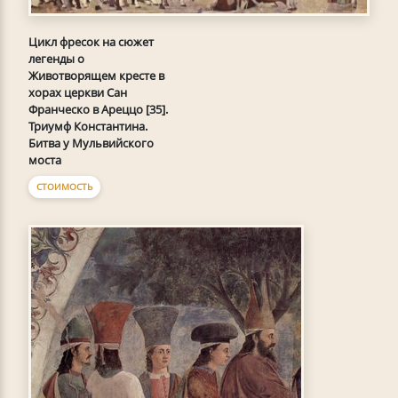
Цикл фресок на сюжет
легенды о
Животворящем кресте в
хорах церкви Сан
Франческо в Ареццо [35].
Триумф Константина.
Битва у Мульвийского
моста
СТОИМОСТЬ