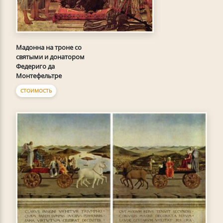
Мадонна на троне со
святыми и донатором
Федериго да
Монтефельтре
СТОИМОСТЬ