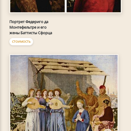
Портрет Федериго да
Монтефельтре и его
жены Баттисты Сфорца
СТОИМОСТЬ