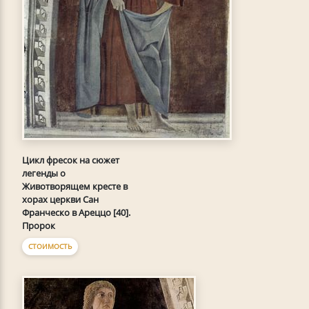
Цикл фресок на сюжет
легенды о
Животворящем кресте в
хорах церкви Сан
Франческо в Ареццо [40].
Пророк
СТОИМОСТЬ