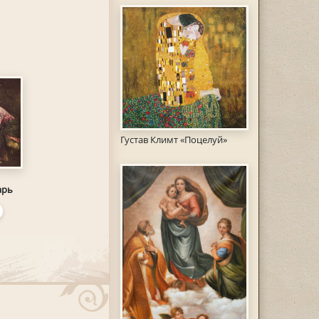
Густав Климт «Поцелуй»
арь