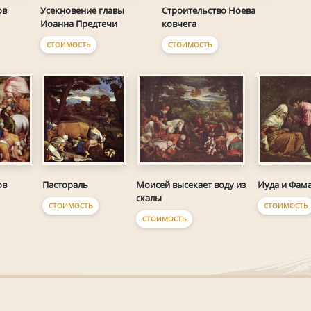
ов
Строительство Ноева
Усекновение главы
ковчега
Иоанна Предтечи
СТОИМОСТЬ
СТОИМОСТЬ
ов
Пастораль
Иуда и Фам
Моисей высекает воду из
скалы
СТОИМОСТЬ
СТОИМОСТЬ
СТОИМОСТЬ