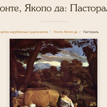
онте, Якопо да: Пастора
картин зарубежных художников
Понте, Якопо да
Пастораль