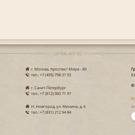
г. Москва, проспект Мира - 89
Г
тел.: +7 (495) 798 31 55
Еж
©
г. Санкт-Петербург
тел.: +7 (812) 983 71 97
К
Н. Новгород, ул. Минина, д. 6
ar
тел.: +7 (831) 212 94 84