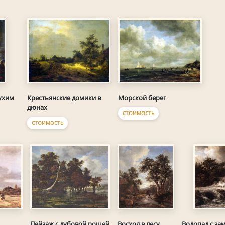
Морской берег
ухим
Крестьянские домики в
дюнах
СТОИМОСТЬ
СТОИМОСТЬ
Пейзаж с дубовой рощей
Восход в лесу
Водопад с за