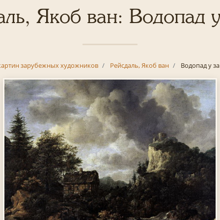
аль, Якоб ван: Водопад у
картин зарубежных художников
Рейсдаль, Якоб ван
Водопад у з