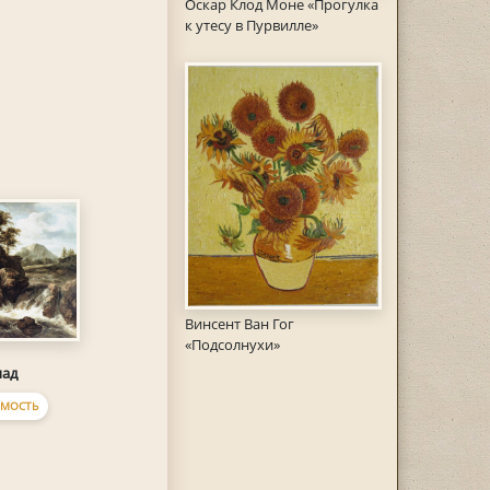
Оскар Клод Моне «Прогулка
к утесу в Пурвилле»
Винсент Ван Гог
«Подсолнухи»
пад
МОСТЬ