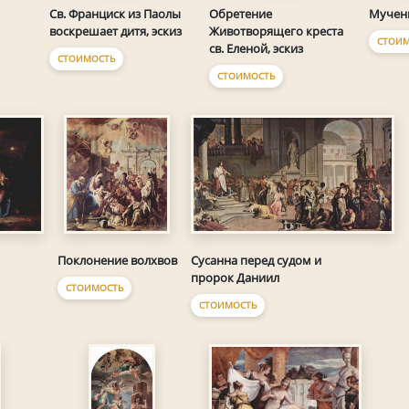
Св. Франциск из Паолы
Обретение
Мучени
воскрешает дитя, эскиз
Животворящего креста
СТОИМ
св. Еленой, эскиз
СТОИМОСТЬ
СТОИМОСТЬ
Сусанна перед судом и
Поклонение волхвов
пророк Даниил
СТОИМОСТЬ
СТОИМОСТЬ