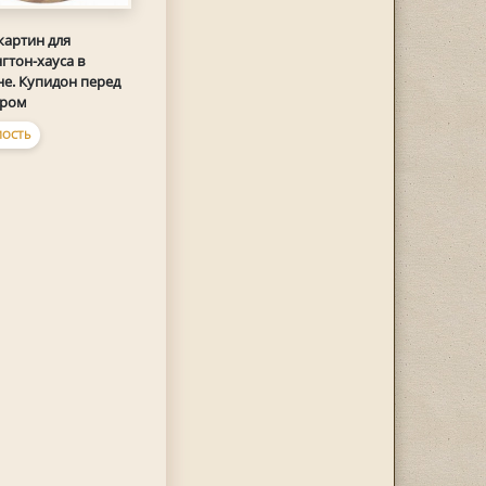
картин для
гтон-хауса в
е. Купидон перед
ром
ОСТЬ