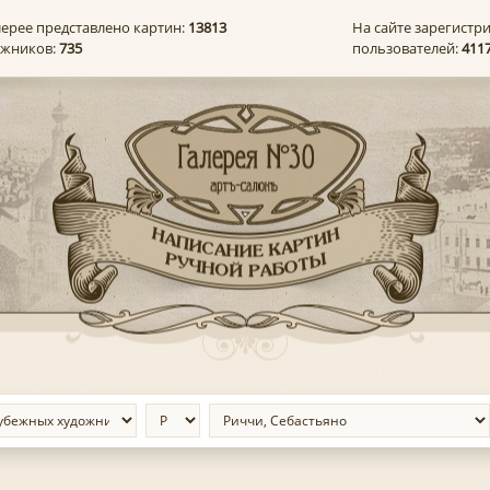
лерее представлено картин:
13813
На сайте зарегистр
ожников:
735
пользователей:
411