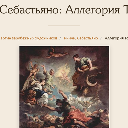
 Себастьяно: Аллегория 
картин зарубежных художников
Риччи, Себастьяно
Аллегория Т