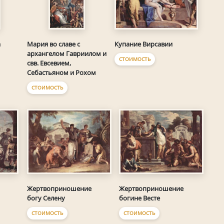
Купание Вирсавии
а
Мария во славе с
архангелом Гавриилом и
СТОИМОСТЬ
свв. Евсевием,
Себастьяном и Рохом
СТОИМОСТЬ
Жертвоприношение
Жертвоприношение
богу Селену
богине Весте
СТОИМОСТЬ
СТОИМОСТЬ