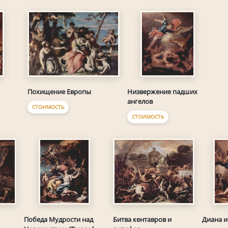
Похищение Европы
Низвержение падших
ангелов
СТОИМОСТЬ
СТОИМОСТЬ
Битва кентавров и
Победа Мудрости над
Диана 