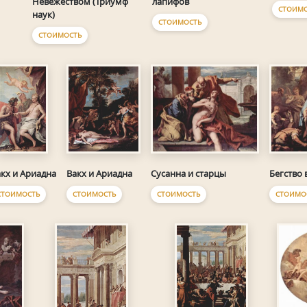
лапифов
Невежеством (Триумф
СТОИМ
наук)
СТОИМОСТЬ
СТОИМОСТЬ
Вакх и Ариадна
Сусанна и старцы
Бегство 
кх и Ариадна
СТОИМОСТЬ
СТОИМОСТЬ
СТОИМО
СТОИМОСТЬ