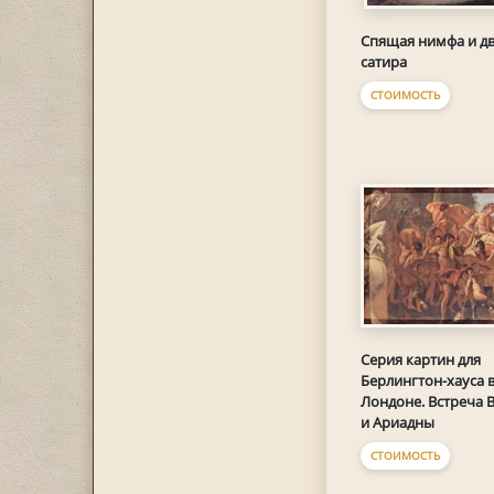
Спящая нимфа и д
сатира
СТОИМОСТЬ
Серия картин для
Берлингтон-хауса 
Лондоне. Встреча 
и Ариадны
СТОИМОСТЬ