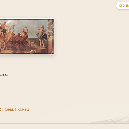
СТОИМ
в
Вакха
2
|
След.
|
Конец