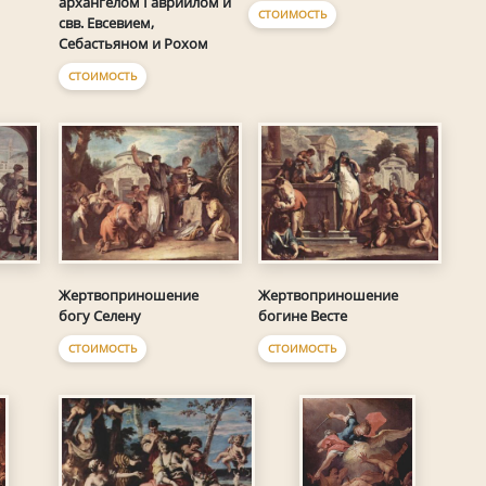
архангелом Гавриилом и
СТОИМОСТЬ
свв. Евсевием,
Себастьяном и Рохом
СТОИМОСТЬ
Жертвоприношение
Жертвоприношение
богу Селену
богине Весте
СТОИМОСТЬ
СТОИМОСТЬ