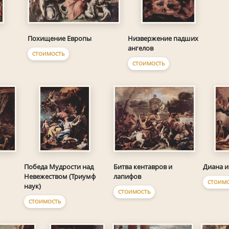
Похищение Европы
Низвержение падших
ангелов
СТОИМОСТЬ
СТОИМОСТЬ
Битва кентавров и
Победа Мудрости над
Диана 
лапифов
Невежеством (Триумф
СТОИМ
наук)
СТОИМОСТЬ
СТОИМОСТЬ