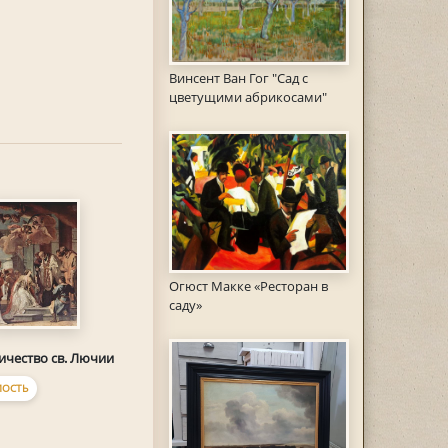
Винсент Ван Гог "Сад с
цветущими абрикосами"
Огюст Макке «Ресторан в
саду»
чество св. Лючии
ОСТЬ