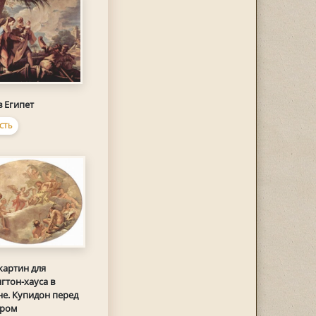
в Египет
СТЬ
картин для
гтон-хауса в
е. Купидон перед
ром