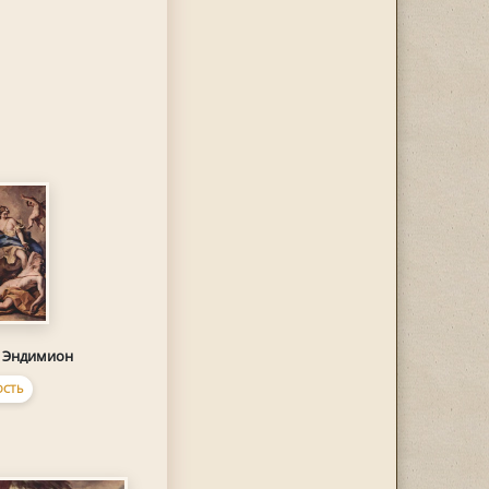
и Эндимион
ОСТЬ