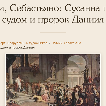
и, Себастьяно: Сусанна 
судом и пророк Даниил
картин зарубежных художников
Риччи, Себастьяно
судом и пророк Даниил