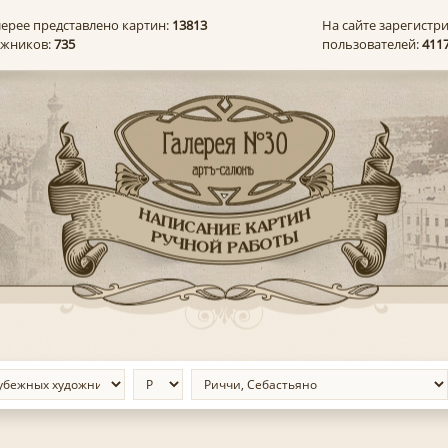
лерее представлено картин:
13813
На сайте зарегистр
ожников:
735
пользователей:
411