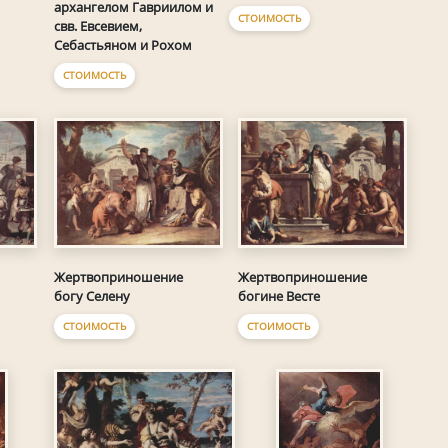
архангелом Гавриилом и
СТОИМОСТЬ
свв. Евсевием,
Себастьяном и Рохом
СТОИМОСТЬ
Жертвоприношение
Жертвоприношение
богу Селену
богине Весте
СТОИМОСТЬ
СТОИМОСТЬ