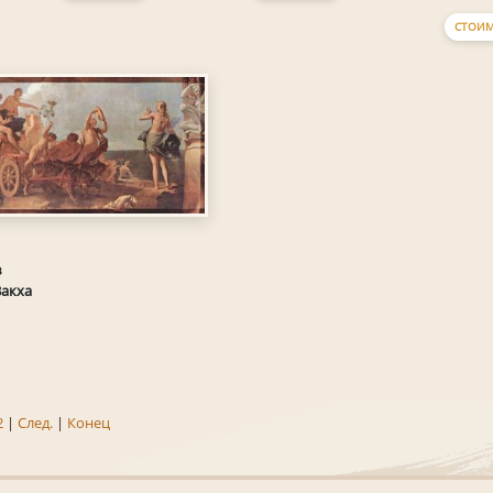
СТОИМ
в
Вакха
2
|
След.
|
Конец