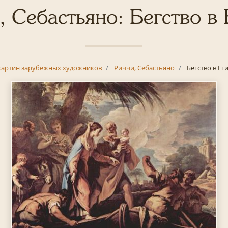
, Себастьяно: Бегство в 
картин зарубежных художников
Риччи, Себастьяно
Бегство в Ег