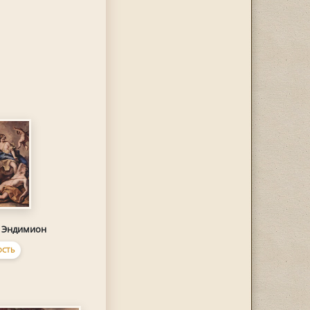
и Эндимион
ОСТЬ