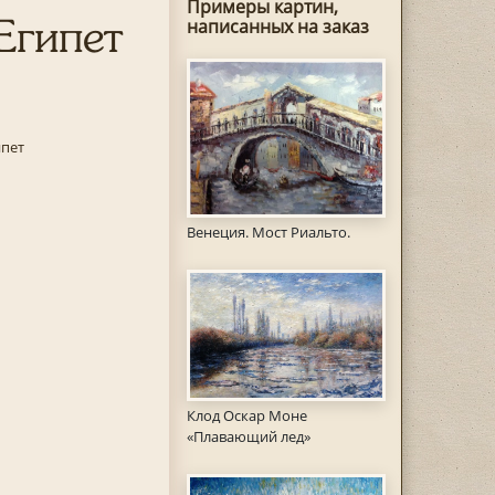
Примеры картин,
Египет
написанных на заказ
ипет
Венеция. Мост Риальто.
Клод Оскар Моне
«Плавающий лед»