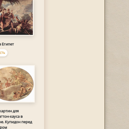
в Египет
СТЬ
картин для
гтон-хауса в
е. Купидон перед
ром