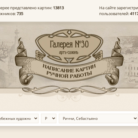
лерее представлено картин:
13813
На сайте зарегистр
ожников:
735
пользователей:
411