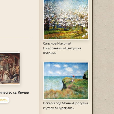
Сапунов Николай
Николаевич «Цветущие
яблони»
чество св. Лючии
ОСТЬ
Оскар Клод Моне «Прогулка
к утесу в Пурвилле»