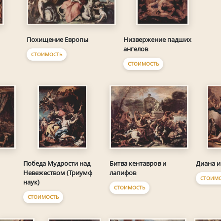
Похищение Европы
Низвержение падших
ангелов
СТОИМОСТЬ
СТОИМОСТЬ
Битва кентавров и
Победа Мудрости над
Диана 
лапифов
Невежеством (Триумф
СТОИМ
наук)
СТОИМОСТЬ
СТОИМОСТЬ