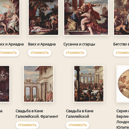
Вакх и Ариадна
Сусанна и старцы
Бегство 
кх и Ариадна
СТОИМОСТЬ
СТОИМОСТЬ
СТОИМО
СТОИМОСТЬ
Серия 
ва
Свадьба в Кане
Свадьба в Кане
Берлин
Галилейской. Фрагмент
Галилейской
Лондон
СТОИМОСТЬ
СТОИМОСТЬ
Юпите