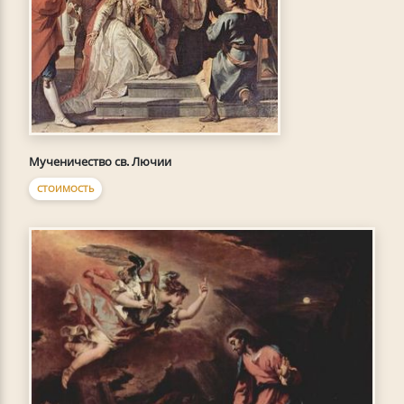
Мученичество св. Лючии
СТОИМОСТЬ