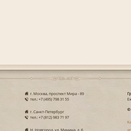
г. Москва, проспект Мира - 89
Г
тел.: +7 (495) 798 31 55
Еж
©
г. Санкт-Петербург
тел.: +7 (812) 983 71 97
К
Н. Новгород, ул. Минина, д. 6
ar