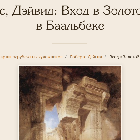
с, Дэйвид: Вход в Золот
в Баальбеке
картин зарубежных художников
Робертс, Дэйвид
Вход в Золотой