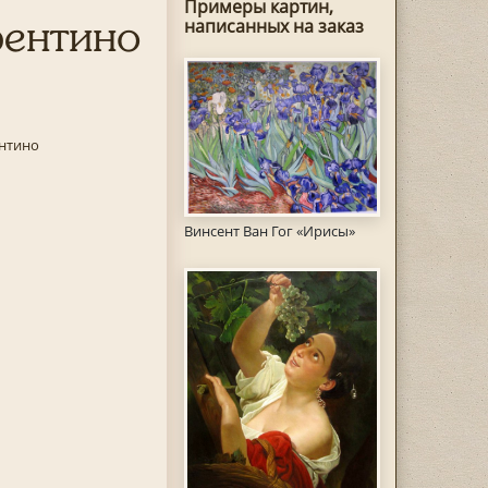
Примеры картин,
рентино
написанных на заказ
нтино
Винсент Ван Гог «Ирисы»