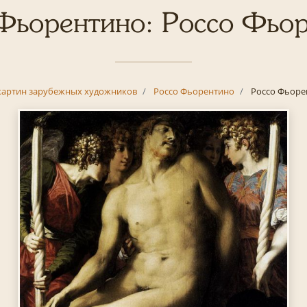
Фьорентино: Россо Фьо
картин зарубежных художников
Россо Фьорентино
Россо Фьоре