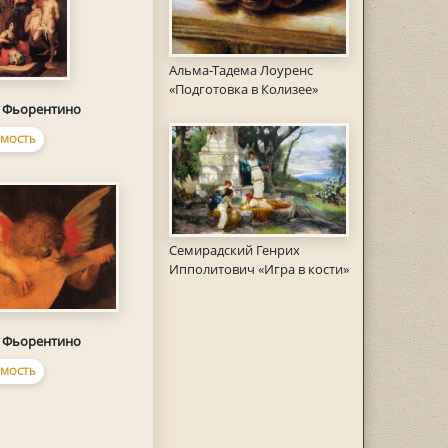
Альма-Тадема Лоуренс
«Подготовка в Колизее»
 Фьорентино
МОСТЬ
Семирадский Генрих
Ипполитович «Игра в кости»
 Фьорентино
МОСТЬ