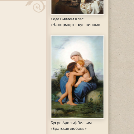
Хеда Виллем Клас
«Натюрморт с кувшином»
Бугро Адольф Вильям
«Братская любовь»