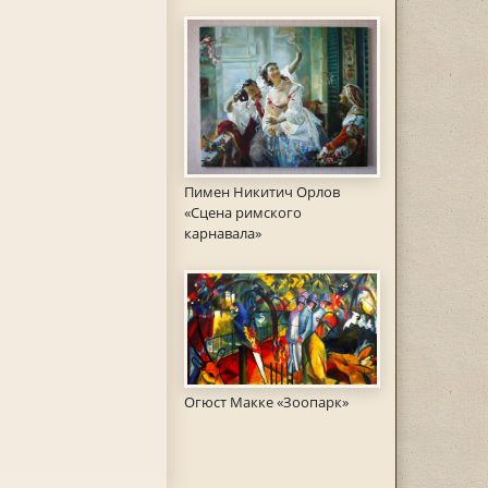
Пимен Никитич Орлов
«Сцена римского
карнавала»
Огюст Макке «Зоопарк»