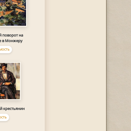
й поворот на
е в Монжеру
МОСТЬ
й крестьянин
ОСТЬ