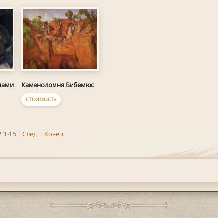
пами
Каменоломня Бибемюс
СТОИМОСТЬ
2
3
4
5
|
След.
|
Конец