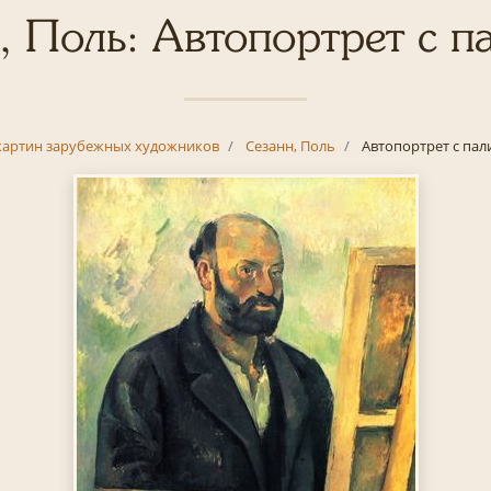
, Поль: Автопортрет с п
картин зарубежных художников
Сезанн, Поль
Автопортрет с пал