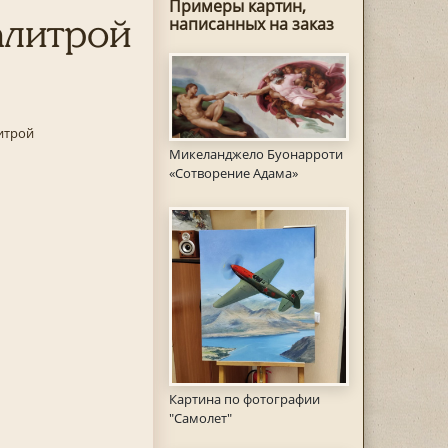
Примеры картин,
алитрой
написанных на заказ
итрой
Микеланджело Буонарроти
«Сотворение Адама»
Картина по фотографии
"Самолет"