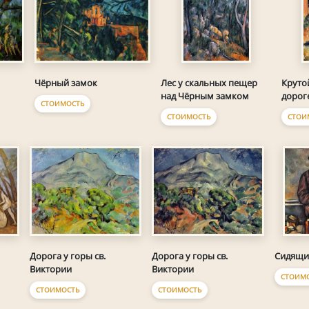
Чёрный замок
Лес у скальных пещер
Круто
над Чёрным замком
дорог
СТОИМОСТЬ
СТОИМОСТЬ
СТОИ
Дорога у горы св.
Дорога у горы св.
Сидящи
Виктории
Виктории
СТОИМ
СТОИМОСТЬ
СТОИМОСТЬ