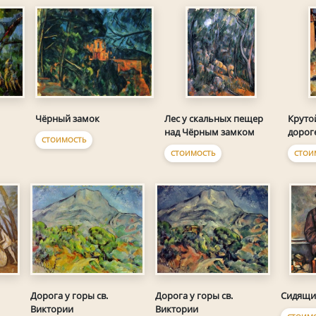
Чёрный замок
Лес у скальных пещер
Круто
над Чёрным замком
дорог
СТОИМОСТЬ
СТОИМОСТЬ
СТОИ
Дорога у горы св.
Дорога у горы св.
Сидящи
Виктории
Виктории