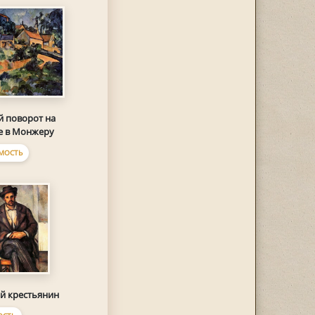
й поворот на
е в Монжеру
МОСТЬ
й крестьянин