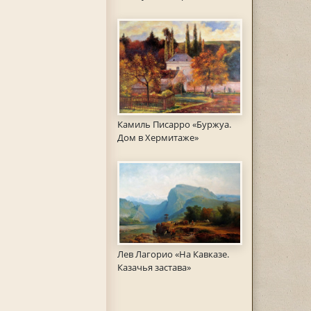
Камиль Писарро «Буржуа.
Дом в Хермитаже»
Лев Лагорио «На Кавказе.
Казачья застава»