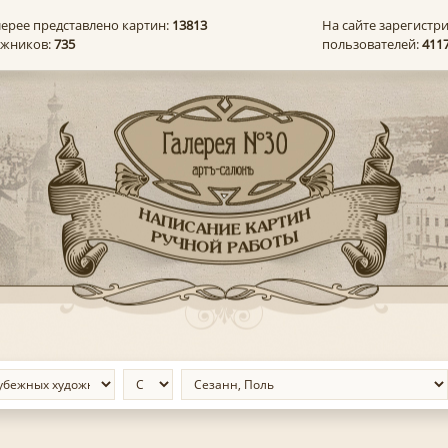
лерее представлено картин:
13813
На сайте зарегистр
ожников:
735
пользователей:
411