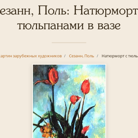
езанн, Поль: Натюрморт
тюльпанами в вазе
картин зарубежных художников
Сезанн, Поль
Натюрморт с тюль