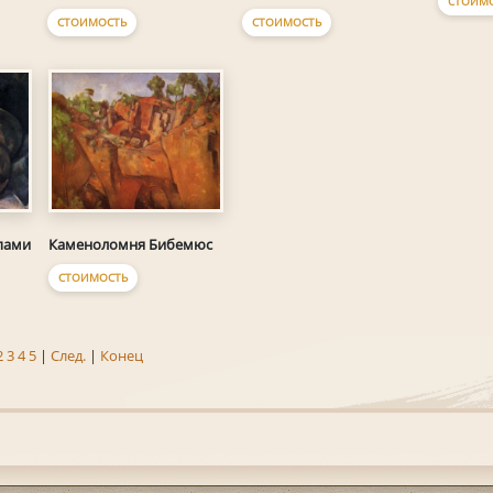
СТОИМ
СТОИМОСТЬ
СТОИМОСТЬ
пами
Каменоломня Бибемюс
СТОИМОСТЬ
2
3
4
5
|
След.
|
Конец