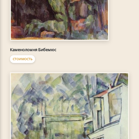
Каменоломня Бибемюс
СТОИМОСТЬ