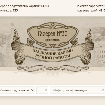
лерее представлено картин:
13813
На сайте зарегистр
ожников:
735
пользователей:
411