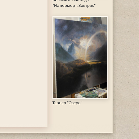
"Натюрморт. Завтрак"
Тернер "Озеро"