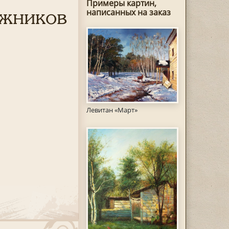
Примеры картин,
ожников
написанных на заказ
Левитан «Март»