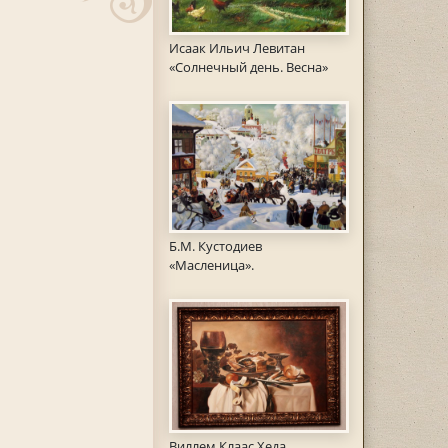
Исаак Ильич Левитан
«Солнечный день. Весна»
Б.М. Кустодиев
«Масленица».
Виллем Клаас Хеда