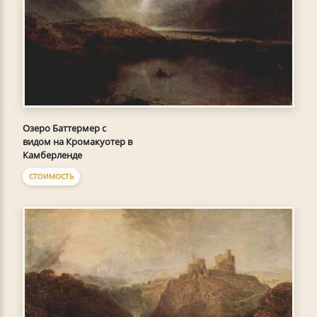
Озеро Баттермер с
видом на Кромакуотер в
Камберленде
СТОИМОСТЬ