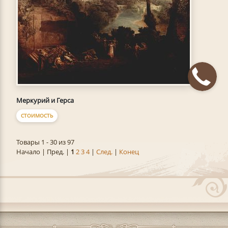
Меркурий и Герса
СТОИМОСТЬ
Товары 1 - 30 из 97
Начало | Пред. |
1
2
3
4
|
След.
|
Конец