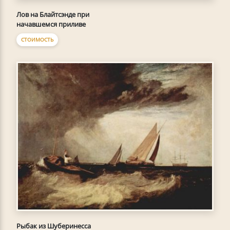
Лов на Блайтсэнде при
начавшемся приливе
СТОИМОСТЬ
Рыбак из Шуберинесса