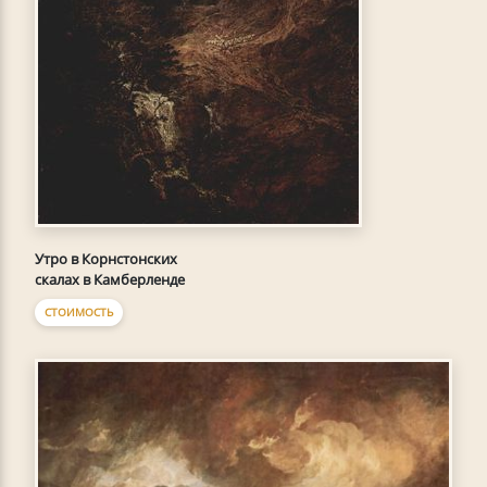
Утро в Корнстонских
скалах в Камберленде
СТОИМОСТЬ