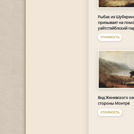
Рыбак из Шуберин
призывает на пом
уайтстейблский п
СТОИМОСТЬ
Вид Женевского оз
стороны Монтрё
СТОИМОСТЬ