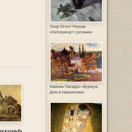
Пьер Огюст Ренуар
«Натюрморт с розами»
Камиль Писарро «Буржуа.
Дом в Хермитаже»
зд в усадьбу