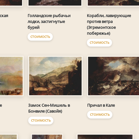
ская
Голландские рыбачьи
Корабли, лавирующие
лодки, застигнутые
против ветра
бурей
(Эгремонтское
побережье)
СТОИМОСТЬ
СТОИМОСТЬ
е
Замок Сен-Мишель в
Причал в Кале
Бонвиле (Савойя)
СТОИМОСТЬ
СТОИМОСТЬ