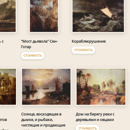
 с
Кораблекрушение
"Мост дьявола" Сен-
Готар
СТОИМОСТЬ
СТОИМОСТЬ
Солнце, восходящее в
Дом на берегу реки с
нтов
дымке, и рыбаки,
деревьями и овцами
чистящие и продающие
СТОИМОСТЬ