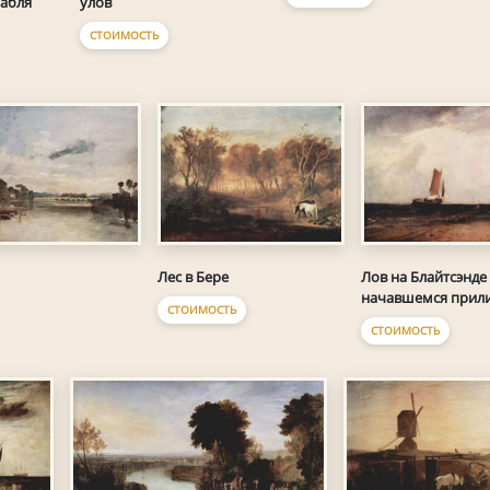
абля
улов
СТОИМОСТЬ
Лес в Бере
Лов на Блайтсэнде
начавшемся прил
СТОИМОСТЬ
СТОИМОСТЬ