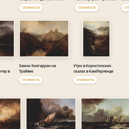
СТОИМОСТЬ
СТОИМОСТЬ
СТ
Замок Килгарран на
Утро в Корнстонских
тер в
Туайвее
скалах в Камберленде
СТОИМОСТЬ
СТОИМОСТЬ