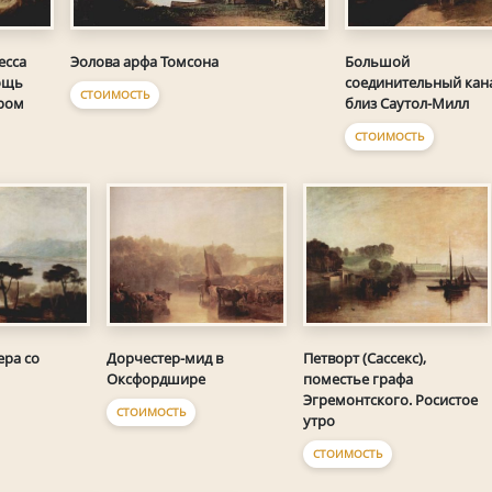
есса
Эолова арфа Томсона
Большой
ощь
соединительный кан
СТОИМОСТЬ
аром
близ Саутол-Милл
СТОИМОСТЬ
ера со
Дорчестер-мид в
Петворт (Сассекс),
Оксфордшире
поместье графа
Эгремонтского. Росистое
СТОИМОСТЬ
утро
СТОИМОСТЬ