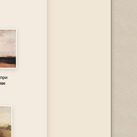
 при
иве