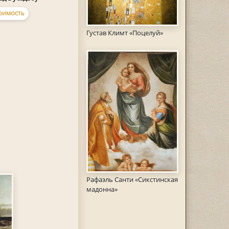
ОИМОСТЬ
Густав Климт «Поцелуй»
Рафаэль Санти «Сикстинская
мадонна»