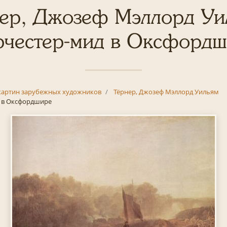
ер, Джозеф Мэллорд Уи
честер-мид в Оксфорд
картин зарубежных художников
Тёрнер, Джозеф Мэллорд Уильям
 в Оксфордшире