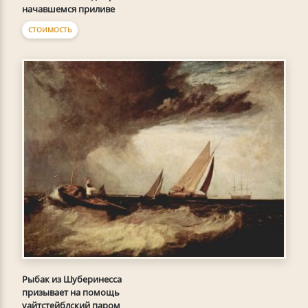
начавшемся приливе
СТОИМОСТЬ
Рыбак из Шуберинесса
призывает на помощь
уайтстейблский паром