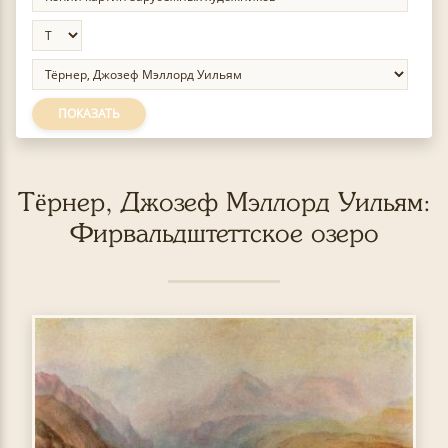
ПОКАЗАТЬ
Тёрнер, Джозеф Мэллорд Уильям:
Фирвальдштеттское озеро