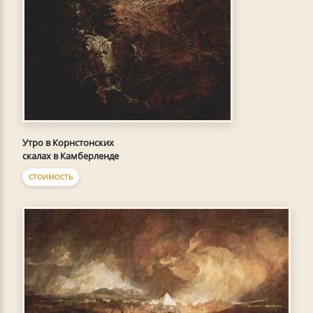
Утро в Корнстонских
скалах в Камберленде
СТОИМОСТЬ