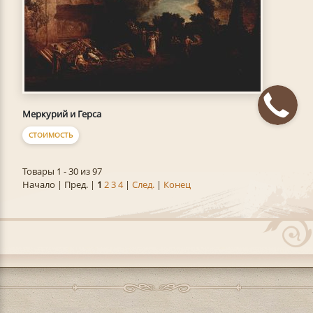
Меркурий и Герса
СТОИМОСТЬ
Товары 1 - 30 из 97
Начало | Пред. |
1
2
3
4
|
След.
|
Конец