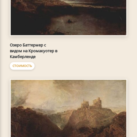
Озеро Баттермер с
видом на Кромакуотер в
Камберленде
СТОИМОСТЬ