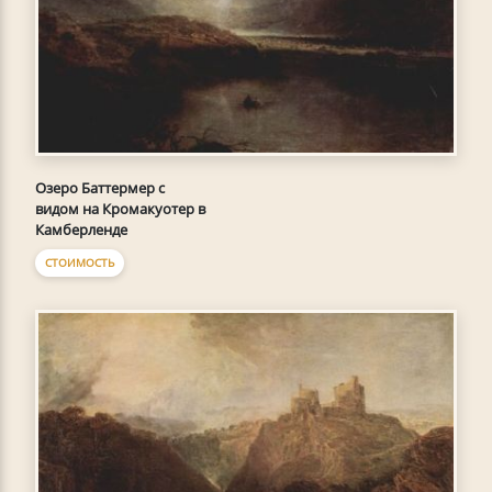
Озеро Баттермер с
видом на Кромакуотер в
Камберленде
СТОИМОСТЬ