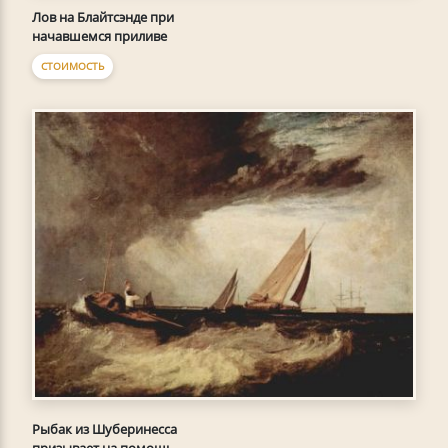
Лов на Блайтсэнде при
начавшемся приливе
СТОИМОСТЬ
Рыбак из Шуберинесса