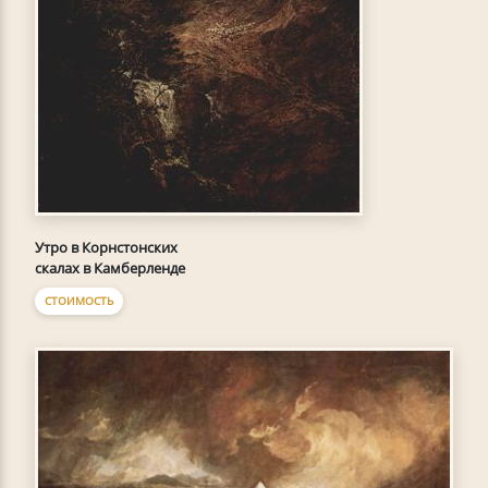
Утро в Корнстонских
скалах в Камберленде
СТОИМОСТЬ