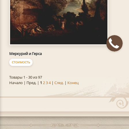
Меркурий и Герса
СТОИМОСТЬ
Товары 1 - 30 из 97
Начало | Пред. |
1
2
3
4
|
След.
|
Конец